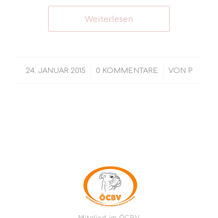
Weiterlesen
/
/
24. JANUAR 2015
0 KOMMENTARE
VON
P
Mitglied im ÖCBV