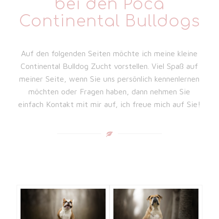
bei den Poca
Continental Bulldogs
Auf den folgenden Seiten möchte ich meine kleine
Continental Bulldog Zucht vorstellen. Viel Spaß auf
meiner Seite, wenn Sie uns persönlich kennenlernen
möchten oder Fragen haben, dann nehmen Sie
einfach Kontakt mit mir auf, ich freue mich auf Sie!