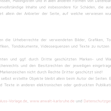
issen, Mailinglisten und in allen anderen Formen von Datenba
r unvollständige Inhalte und insbesondere für Schäden, die 
et allein der Anbieter der Seite, auf welche verwiesen wur
ionen die Urheberrechte der verwendeten Bilder, Grafiken,
Grafiken, Tondokumente, Videosequenzen und Texte zu nutzen 
annten und ggf. durch Dritte geschützten Marken- und War
henrechts und den Besitzrechten der jeweiligen eingetrag
 Markenzeichen nicht durch Rechte Dritter geschützt sind!
selbst erstellte Objekte bleibt allein beim Autor der Seiten.
 Texte in anderen elektronischen oder gedruckten Publikat
luss-Vorlage.de
,
www.anwalt-karlsruhe.de
und
Datenschutzge