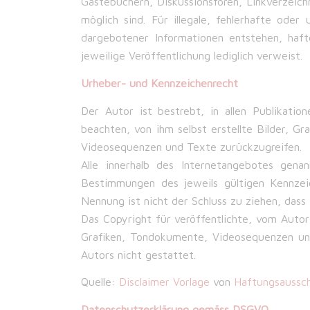
Gästebüchern, Diskussionsforen, Linkverzeichn
möglich sind. Für illegale, fehlerhafte ode
dargebotener Informationen entstehen, haft
jeweilige Veröffentlichung lediglich verweist.
Urheber- und Kennzeichenrecht
Der Autor ist bestrebt, in allen Publikat
beachten, von ihm selbst erstellte Bilder, 
Videosequenzen und Texte zurückzugreifen.
Alle innerhalb des Internetangebotes gen
Bestimmungen des jeweils gültigen Kennzeic
Nennung ist nicht der Schluss zu ziehen, dass
Das Copyright für veröffentlichte, vom Autor 
Grafiken, Tondokumente, Videosequenzen und
Autors nicht gestattet.
Quelle:
Disclaimer Vorlage
von
Haftungsaussch
Datenschutzerklärung gemäss DSGVO