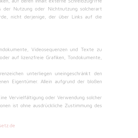
nken, auf deren Inhalt externe Schreibzugriffe
aus der Nutzung oder Nichtnutzung solcherart
de, nicht derjenige, der über Links auf die
 Tondokumente, Videosequenzen und Texte zu
oder auf lizenzfreie Grafiken, Tondokumente,
enzeichen unterliegen uneingeschränkt den
enen Eigentümer. Allein aufgrund der bloßen
 Eine Vervielfältigung oder Verwendung solcher
ionen ist ohne ausdrückliche Zustimmung des
setz.de