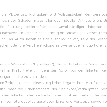
ie Aktualität, Richtigkeit und Vollständigkeit der bereitge
sich auf Schäden materieller oder ideeller Art beziehen, 
ie Nutzung fehlerhafter und unvollständiger Information
 nachweislich vorsätzliches oder grob fahrlässiges Verschulden 
lich. Der Autor behält es sich ausdrücklich vor, Teile der S
chen oder die Veröffentlichung zeitweise oder endgültig einzu
fremde Webseiten (“Hyperlinks”), die außerhalb des Verantwor
 Fall in Kraft treten, in dem der Autor von den Inhalten K
riger Inhalte zu verhindern.
zum Zeitpunkt der Linksetzung keine illegalen Inhalte auf den z
alte oder die Urheberschaft der verlinkten/verknüpften Seit
n allen Inhalten aller verlinkten /verknüpften Seiten, die 
genen Internetangebotes gesetzten Links und Verweise sowie f