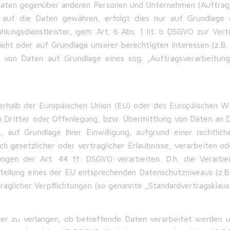
aten gegenüber anderen Personen und Unternehmen (Auftragsv
 auf die Daten gewähren, erfolgt dies nur auf Grundlage e
ungsdienstleister, gem. Art. 6 Abs. 1 lit. b DSGVO zur Vertrag
rsieht oder auf Grundlage unserer berechtigten Interessen (z.
ng von Daten auf Grundlage eines sog. „Auftragsverarbeitung
ußerhalb der Europäischen Union (EU) oder des Europäischen W
Dritter oder Offenlegung, bzw. Übermittlung von Daten an Dri
en, auf Grundlage Ihrer Einwilligung, aufgrund einer rechtli
ich gesetzlicher oder vertraglicher Erlaubnisse, verarbeiten od
ngen der Art. 44 ff. DSGVO verarbeiten. D.h. die Verarbei
stellung eines der EU entsprechenden Datenschutzniveaus (z.B
traglicher Verpflichtungen (so genannte „Standardvertragsklause
ber zu verlangen, ob betreffende Daten verarbeitet werden 