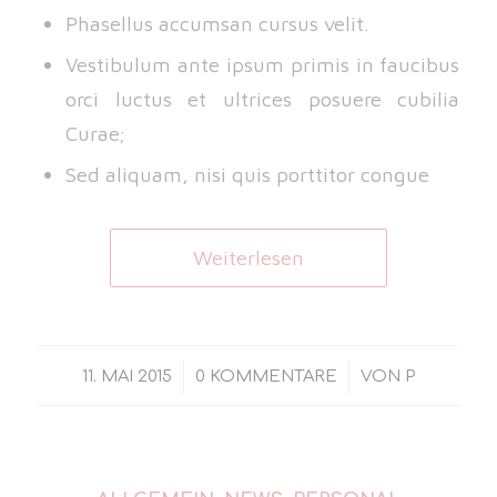
Phasellus accumsan cursus velit.
Vestibulum ante ipsum primis in faucibus
orci luctus et ultrices posuere cubilia
Curae;
Sed aliquam, nisi quis porttitor congue
Weiterlesen
/
/
11. MAI 2015
0 KOMMENTARE
VON
P