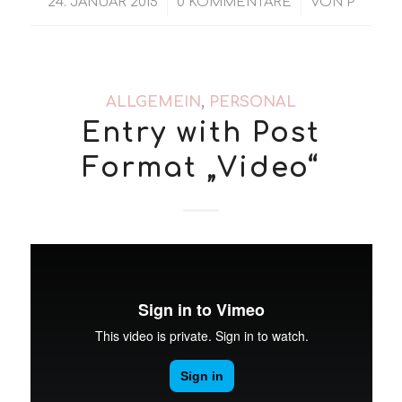
/
/
24. JANUAR 2015
0 KOMMENTARE
VON
P
ALLGEMEIN
,
PERSONAL
Entry with Post
Format „Video“