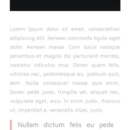
Lorem ipsum dolor sit amet, consectetuer
adipiscing elit. Aenean commodo ligula eget
dolor. Aenean massa. Cum sociis natoque
penatibus et magnis dis parturient montes,
nascetur ridiculus mus. Donec quam felis,
ultricies nec, pellentesque eu, pretium quis,
sem. Nulla consequat massa quis enim.
Donec pede justo, fringilla vel, aliquet nec,
vulputate eget, arcu. In enim justo, rhoncus
ut, imperdiet a, venenatis vitae, justo.
Nullam dictum felis eu pede