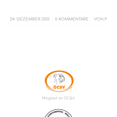
/
/
24. DEZEMBER 2013
0 KOMMENTARE
VON
P
Mitglied im ÖCBV