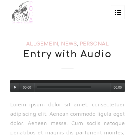
ALLGEMEIN
,
NEWS
,
PERSONAL
Entry with Audio
00:00
00:00
Lorem ipsum dolor sit amet, consectetuer
adipiscing elit. Aenean commodo ligula eget
dolor. Aenean massa. Cum sociis natoque
penatibus et magnis dis parturient montes,